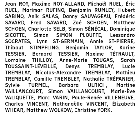
Jean ROY, Maxime ROY-ALLARD, Michaël RUEL, Éric
RUEL, Marimar RUFINO, Benjamin RUMLEY, Hubert
SABINO, Anik SALAS, Danny SAUVAGEAU, Frédéric
SAVARD, Fred SAVARD, Zoé SCHOEN, Matthew
SCHOEN, Charlotte SELB, Simon SÉNÉCAL, Dominique
SICOTTE, Simon SIMON PLOUFFE, Lessandro
SOCRATES, Lynn ST-GERMAIN, Annie ST-PIERRE,
Thibaut STIMPFLING, Benjamin TAYLOR, Karine
TESSIER, Bernard TESSIER, Maxime TÉTRAULT,
Lorraine THILLOY, Anne-Marie TOUGAS, Sarah
TOUSSAINT-LÉVEILLÉ, Denys TREMBLAY, Lucie
TREMBLAY, Nicolas-Alexandre TREMBLAY, Mathieu
TREMBLAY, Camille TREMBLEY, Nathalie TRÉPANIER,
Sylvie TURMEL, Barbara ULRICH, Martine
VAILLANCOURT, Simon VAILLANCOURT, Marie-Ève
VALIQUETTE, Marc VARIN, Paule-Renée VILLENEUVE,
Charles VINCENT, Nathanaëlle VINCENT, Élizabeth
WHEAR, Matthew WOLKOW, Christine YORK.