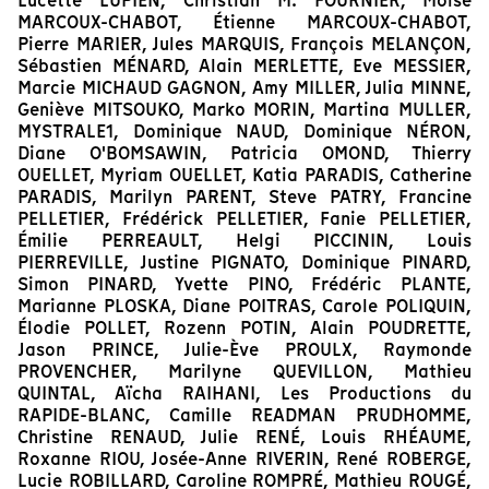
Lucette LUPIEN, Christian M. FOURNIER, Moïse
MARCOUX-CHABOT, Étienne MARCOUX-CHABOT,
Pierre MARIER, Jules MARQUIS, François MELANÇON,
Sébastien MÉNARD, Alain MERLETTE, Eve MESSIER,
Marcie MICHAUD GAGNON, Amy MILLER, Julia MINNE,
Geniève MITSOUKO, Marko MORIN, Martina MULLER,
MYSTRALE1, Dominique NAUD, Dominique NÉRON,
Diane O'BOMSAWIN, Patricia OMOND, Thierry
OUELLET, Myriam OUELLET, Katia PARADIS, Catherine
PARADIS, Marilyn PARENT, Steve PATRY, Francine
PELLETIER, Frédérick PELLETIER, Fanie PELLETIER,
Émilie PERREAULT, Helgi PICCININ, Louis
PIERREVILLE, Justine PIGNATO, Dominique PINARD,
Simon PINARD, Yvette PINO, Frédéric PLANTE,
Marianne PLOSKA, Diane POITRAS, Carole POLIQUIN,
Élodie POLLET, Rozenn POTIN, Alain POUDRETTE,
Jason PRINCE, Julie-Ève PROULX, Raymonde
PROVENCHER, Marilyne QUEVILLON, Mathieu
QUINTAL, Aïcha RAIHANI, Les Productions du
RAPIDE-BLANC, Camille READMAN PRUDHOMME,
Christine RENAUD, Julie RENÉ, Louis RHÉAUME,
Roxanne RIOU, Josée-Anne RIVERIN, René ROBERGE,
Lucie ROBILLARD, Caroline ROMPRÉ, Mathieu ROUGÉ,