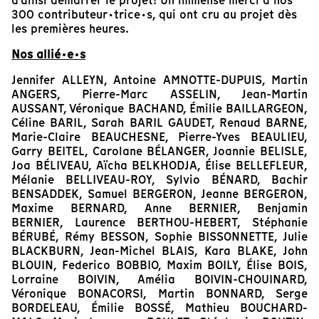
d'ainsi démarrer le projet! Un immense merci à nos
300 contributeur·trice·s, qui ont cru au projet dès
les premières heures.
Nos allié·e·s
Jennifer ALLEYN, Antoine AMNOTTE-DUPUIS, Martin
ANGERS, Pierre-Marc ASSELIN, Jean-Martin
AUSSANT, Véronique BACHAND, Émilie BAILLARGEON,
Céline BARIL, Sarah BARIL GAUDET, Renaud BARNE,
Marie-Claire BEAUCHESNE, Pierre-Yves BEAULIEU,
Garry BEITEL, Carolane BÉLANGER, Joannie BELISLE,
Joa BÉLIVEAU, Aïcha BELKHODJA, Élise BELLEFLEUR,
Mélanie BELLIVEAU-ROY, Sylvio BÉNARD, Bachir
BENSADDEK, Samuel BERGERON, Jeanne BERGERON,
Maxime BERNARD, Anne BERNIER, Benjamin
BERNIER, Laurence BERTHOU-HEBERT, Stéphanie
BÉRUBÉ, Rémy BESSON, Sophie BISSONNETTE, Julie
BLACKBURN, Jean-Michel BLAIS, Kara BLAKE, John
BLOUIN, Federico BOBBIO, Maxim BOILY, Élise BOIS,
Lorraine BOIVIN, Amélia BOIVIN-CHOUINARD,
Véronique BONACORSI, Martin BONNARD, Serge
BORDELEAU, Émilie BOSSÉ, Mathieu BOUCHARD-