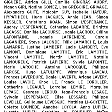
GIGUÈRE, Adrian GILLI, Camille GINGRAS AUBRY,
Manon GIRI, Nadine GOMEZ, Lise GRÉGOIRE, GRIVAGE,
Alexandra GUITÉ, Malcolm GUY, Isabelle HAYEUR,
HYPATHIE01, Hugo JACQUES, Annie JEAN, Simon
KESSLER, Christiana KOAN, Simon L'ESPÉRANCE,
Audrey L'ESPÉRANCE, Catherine LABARRE, Brigitte
LACASSE, Danièle LACOURSE, Joanie LACROIX, Céline
LAFONTAINE, Joannie LAFRENIÈRE, Carole
LAGANIÈRE, Steve LALONDE, Félix LAMARCHE, Louis
LAMARRE, Justine LAMBERT, Lucie LAMBERT, Ève
LAMONT, Dominique LAMOTHE, Éric LAMOTHE,
Vincent LAMOTHE, Martin LAMOTHE, Natalie
LAMOUREUX, Patrick LAPIERRE, Sylvie LAPOINTE,
Marie LAROCHE, Antoine LAROCQUE, Philippe
LAROSE, Hugo LATULIPPE, Véronique LAVEAU,
Frances LAVERDURE, Daniel LAVERTU, Ariane LAVERY,
Louise LAVOIE, Khoa LE, Franck LE COROLLER,
Catherine LEGAULT, Lorraine LEMIRE, Marquise
LEPAGE, Georges LEROUX, Jean-François LESAGE,
Sylvain LESPÉRANCE, Élise LESSARD, Philippe
LÉVEILLÉ, Guillaume LÉVESQUE, Mathieu LI-GOYETTE,
Colette LOUMÈDE, Annabel LOYOLA, Anna LUPIEN,