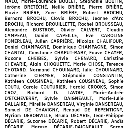
MALO, Marie-Laurence BOULET, Stéphanie BOUTIN,
Jérôme BRETÉCHÉ, Nellie BRIÈRE, Pierre BRIÈRE,
Flavie BRIÈRE, Zoee BRIÈRE, Robert BROCHU,
Bernard BROCHU, Clovis BROCHU, Jeanne d'Arc
BROCHU, Richard BROUILLETTE, Rachel BROUSSEAU,
Alexandre BUSTROS, Olivier CALVERT, Claudia
CAMPEAU, Daniel CAPEILLE, Ève CAROLINE
POMERLEAU, Julien CARRIÈRE, Nicolas CHALIFOUR,
Daniel CHAMPAGNE, Dominique CHAMPAGNE, Simon
CHANTAL, Constance CHAPUT-RABY, Fauve CHAYER,
Roxane CHEIBES, Sylvie CHENARD, Christine
CHEVARIE, Alain CHOQUETTE, Marie CHOSE, Terence
CHOTARD, Normand CHOUINARD, Julie CHOUINARD,
Catherine CIERMER, Stéphanie CONSTANTIN,
Kathleen COUSINEAU, Kathleen COUSINEAU, Sophie
COUTU, Carole COUTURIER, Harold CROOKS, Simon
CROZ, Richard D. LAVOIE, Marie-Andrée
D'ETCHEVERRY, Sylvie DAIGNEAULT, Marie-Julie
DALLAIRE, Mireille DANSEREAU, Virginie DANSEREAU,
Samuel DE CHAVIGNY, Renaud DE REPENTIGNY,
Myriam DEBONVILLE, Bruno DÉCARIE, Jean-Philippe
DÉCARIE, Suzanne DÉCARIE, Robert DÉCARIE, Anaïs
DÉCARIE, Maryse DÉCARIE-DAIGNEAULT, Sarag