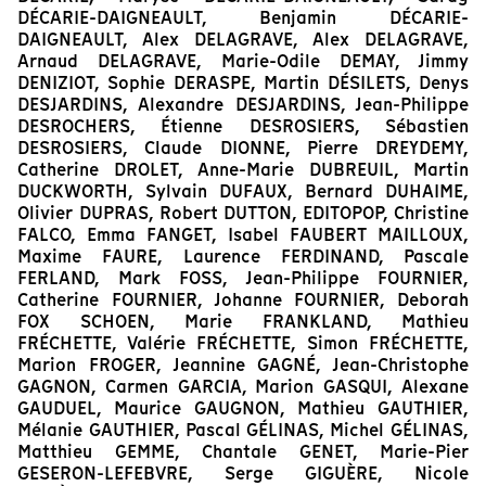
DÉCARIE-DAIGNEAULT, Benjamin DÉCARIE-
DAIGNEAULT, Alex DELAGRAVE, Alex DELAGRAVE,
Arnaud DELAGRAVE, Marie-Odile DEMAY, Jimmy
DENIZIOT, Sophie DERASPE, Martin DÉSILETS, Denys
DESJARDINS, Alexandre DESJARDINS, Jean-Philippe
DESROCHERS, Étienne DESROSIERS, Sébastien
DESROSIERS, Claude DIONNE, Pierre DREYDEMY,
Catherine DROLET, Anne-Marie DUBREUIL, Martin
DUCKWORTH, Sylvain DUFAUX, Bernard DUHAIME,
Olivier DUPRAS, Robert DUTTON, EDITOPOP, Christine
FALCO, Emma FANGET, Isabel FAUBERT MAILLOUX,
Maxime FAURE, Laurence FERDINAND, Pascale
FERLAND, Mark FOSS, Jean-Philippe FOURNIER,
Catherine FOURNIER, Johanne FOURNIER, Deborah
FOX SCHOEN, Marie FRANKLAND, Mathieu
FRÉCHETTE, Valérie FRÉCHETTE, Simon FRÉCHETTE,
Marion FROGER, Jeannine GAGNÉ, Jean-Christophe
GAGNON, Carmen GARCIA, Marion GASQUI, Alexane
GAUDUEL, Maurice GAUGNON, Mathieu GAUTHIER,
Mélanie GAUTHIER, Pascal GÉLINAS, Michel GÉLINAS,
Matthieu GEMME, Chantale GENET, Marie-Pier
GESERON-LEFEBVRE, Serge GIGUÈRE, Nicole