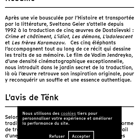
Après une vie bousculée par l’Histoire et transportée
par la littérature, Sveltana Geier s’attelle depuis
1992 à la traduction de cinq œuvres de Dostoïevski :
Crime et châtiment
,
L’idiot
,
Les démons
,
L’adolescent
et
Les frères Karamazov
. Ces cinq éléphants
l’accompagnent tout au long de ce récit qui dessine
les traits de sa mémoire. Le film de Vadim Jendreyko,
d’une densité cinématographique exceptionnelle,
nous introduit dans le jardin secret de la traduction,
là où l’œuvre retrouve son inspiration originale, pour
y reconquérir un souffle et une essence authentique.
L'avis de Tënk
Nous utilisons des
cookies
tiers pour
Selon la paronomase italienne « traduttore,
personnaliser votre expérience et améliorer
traditore », toute traduction comporterait une forme
la performance du site.
de trahison. En observant avec attention le travail
d’une vie, celui de Svetlana Geier, traductrice des
Refuser
Accepter