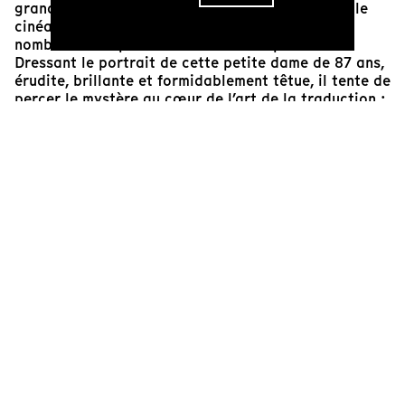
grandes œuvres de Dostoïevski vers l’allemand, le
cinéaste suisse Vadim Jendreyko explore les
nombreuses implications de cette expression.
Dressant le portrait de cette petite dame de 87 ans,
érudite, brillante et formidablement têtue, il tente de
percer le mystère au cœur de l’art de la traduction :
une capacité à internaliser le texte à la manière de
l’auteur, pour l’exprimer ensuite grâce à son propre
vécu. À cette superbe et délicate ambiguïté
répondent les contradictions plus douloureuses qui
ont marqué le parcours de Geier, Ukrainienne
rescapée du stalinisme par l’invasion allemande, puis
sauvée de la guerre par son travail d’interprète pour
les nazis. Sans chercher à éviter les ambivalences
qui teignent ce récit, le réalisateur écoute avec
tendresse et empathie, et examine patiemment ce
petit bout de femme résolue à l’œuvre. Dans le
bureau de Geier, chaque traduction de phrase, et
chaque débat qu’elle provoque, s’avèrent plus
captivants qu’une scène de film à suspense.
Charlotte Selb