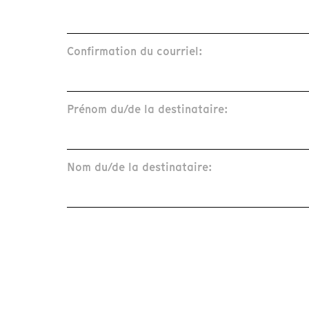
Confirmation du courriel:
Prénom du/de la destinataire:
Nom du/de la destinataire: