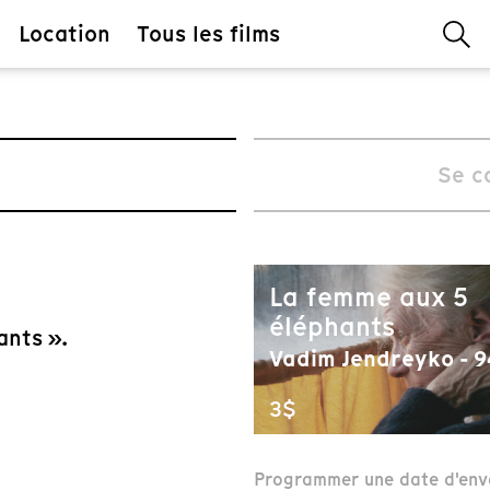
Location
Tous les films
Se c
La femme aux 5
éléphants
ants ».
Vadim Jendreyko - 9
3$
Programmer une date d'env