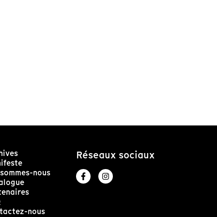
hives
Réseaux sociaux
ifeste
 sommes-nous
alogue
tenaires
Q
tactez-nous