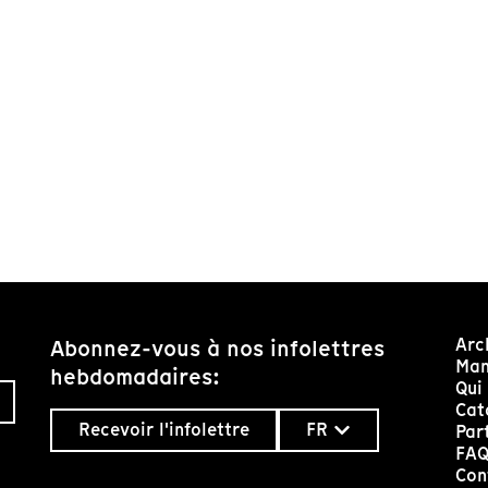
Arc
Abonnez-vous à nos infolettres
Man
hebdomadaires:
Qui
Cat
Recevoir l'infolettre
FR
Par
FA
Con