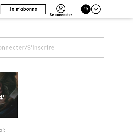
Je m'abonne
FR
Se connecter
onnecter/S'inscrire
4'
oi: