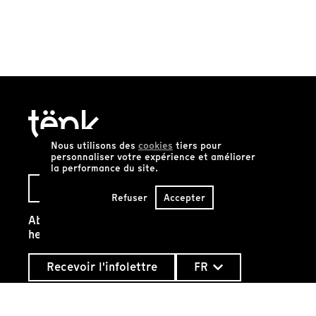
Nous utilisons des
cookies
tiers pour
personnaliser votre expérience et améliorer
la performance du site.
Je m'abonne !
Refuser
Accepter
Abonnez-vous à nos infolettres
hebdomadaires:
Recevoir l'infolettre
FR
Archives
Manifeste