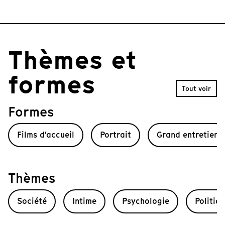
t
e
m
1
o
Thèmes et
f
1
formes
0
Tout voir
Formes
Films d'accueil
Portrait
Grand entretien
Thèmes
Société
Intime
Psychologie
Politiq