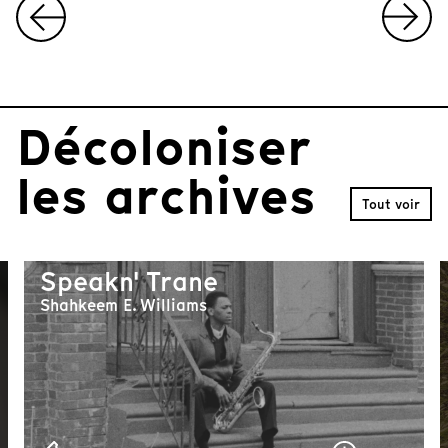
I
t
e
m
Décoloniser
1
o
f
les archives
1
Tout voir
0
Speakn' Trane
Shahkeem E. Williams