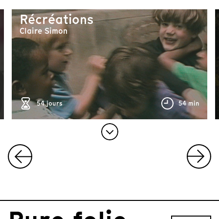
Récréations
Claire Simon
25 min
54 jours
54 min
I
t
e
m
1