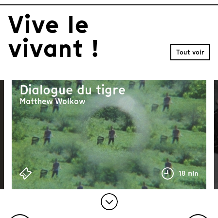
m
Vive le
1
o
f
vivant !
6
Tout voir
Dialogue du tigre
Matthew Wolkow
71 min
18 min