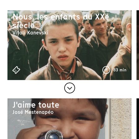
Nous, les enfants du XXe
siècle
Vitali Kanevski
83 min
J'aime toute
José Mestenapéo