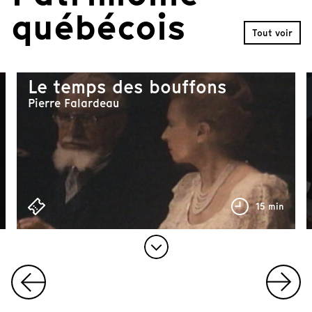
f
québécois
1
Tout voir
0
Le temps des bouffons
Pierre Falardeau
56 min
15 min
I