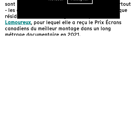
sont déroulés les événements, mais aussi - et surtout
- les émotions qu’inspire cette histoire. C’est là que
réside la force du montage réalisé par
Natalie
Lamoureux
, pour lequel elle a reçu le Prix Écrans
canadiens du meilleur montage dans un long
métrage documentaire en 2021.
Soigneusement choisies et mises en dialogue avec la
narration ou invitées à s’exprimer seules, les images
parviennent à mettre une multitude de visages sur
cette réalité vécue par tant de femmes québécoises
demeurées silencieuses. Cette sensibilité dans le
travail de montage permet de personnifier les
femmes qui ont dû faire ce choix déchirant et donne
une voix à ceux et celles qui se sont posé ou se
posent toujours la question de leurs origines. Réalisé
avec finesse, le remploi des images d’archives
réussit ainsi à inscrire cette histoire intime dans la
mémoire collective tout en rendant un vibrant
hommage au cinéma québécois.