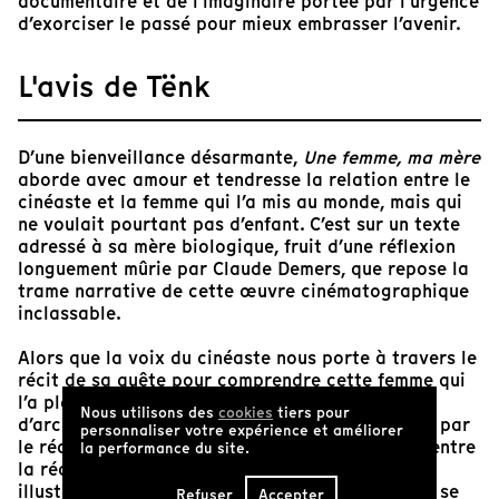
documentaire et de l’imaginaire portée par l’urgence
d’exorciser le passé pour mieux embrasser l’avenir.
L'avis de Tënk
D’une bienveillance désarmante,
Une femme, ma mère
aborde avec amour et tendresse la relation entre le
cinéaste et la femme qui l’a mis au monde, mais qui
ne voulait pourtant pas d’enfant. C’est sur un texte
adressé à sa mère biologique, fruit d’une réflexion
longuement mûrie par Claude Demers, que repose la
trame narrative de cette œuvre cinématographique
inclassable.
Alors que la voix du cinéaste nous porte à travers le
récit de sa quête pour comprendre cette femme qui
l’a placé en adoption à sa naissance, les images
Nous utilisons des
cookies
tiers pour
d’archives habilement mariées à celles tournées par
personnaliser votre expérience et améliorer
le réalisateur préservent un équilibre nébuleux entre
la performance du site.
la réalité et la fiction. Les images d’archives
illustrent non seulement le contexte dans lequel se
Refuser
Accepter