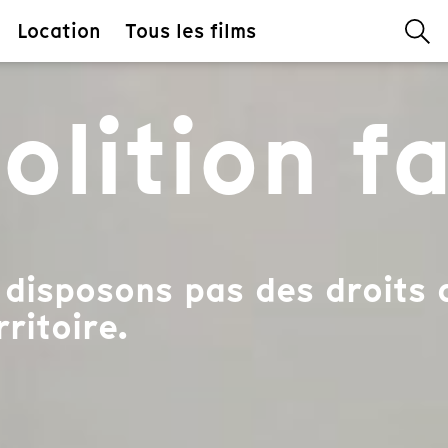
Location
Tous les films
lition fa
disposons pas des droits 
rritoire.