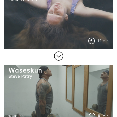
84 min
Waseskun
Steve Patry
81 min