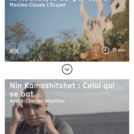
Maxime-Claude L’Écuyer
77 min
Nin Kamashitshet : Celui qui
se bat
André-Charles Ishpatao