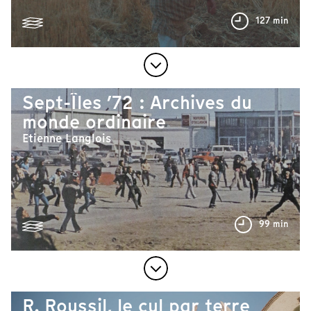
127 min
Sept-Îles ’72 : Archives du
monde ordinaire
Etienne Langlois
99 min
R. Roussil, le cul par terre