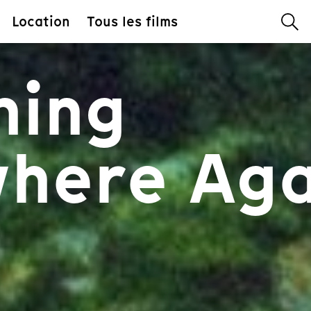
Location
Tous les films
hing
here Aga