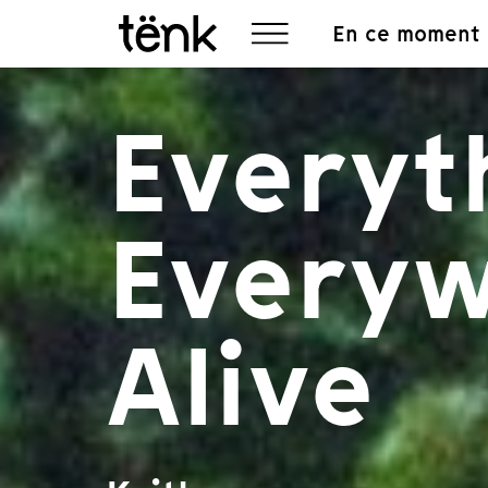
En ce moment
Everyt
Everyw
Alive