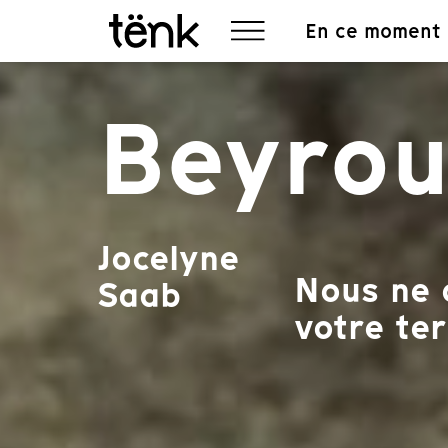
En ce moment
Beyrout
Jocelyne
Nous ne 
Saab
votre ter