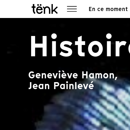
En ce moment
Histoi
Geneviève Hamon,
Jean Painlevé