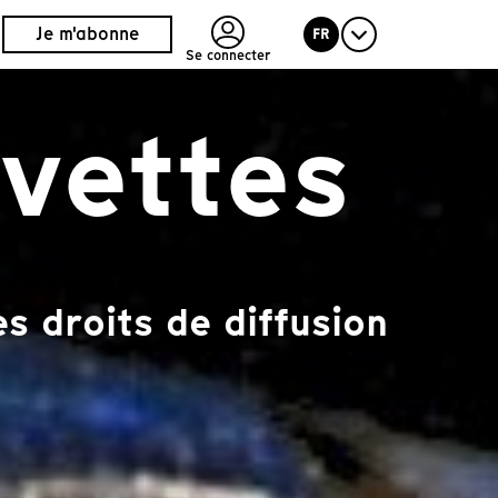
Je m'abonne
FR
Se connecter
evettes
s droits de diffusion