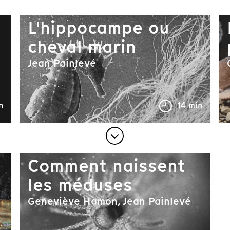
L'hippocampe ou
cheval marin
Jean Painlevé
n
14 min
Comment naissent
les méduses
Geneviève Hamon, Jean Painlevé