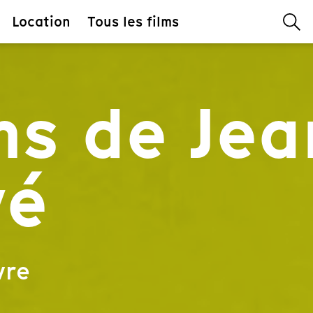
Location
Tous les films
ms de Jea
vé
vre