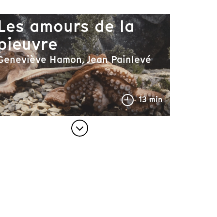
Les amours de la
pieuvre
Geneviève Hamon, Jean Painlevé
13 min