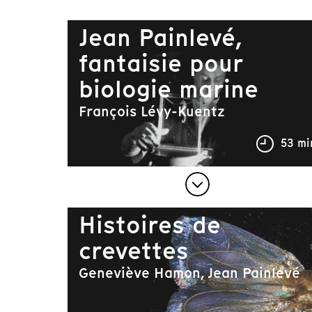
Jean Painlevé,
fantaisie pour
biologie marine
François Lévy-Kuentz
53 mi
Histoires de
crevettes
Geneviève Hamon, Jean Painlevé