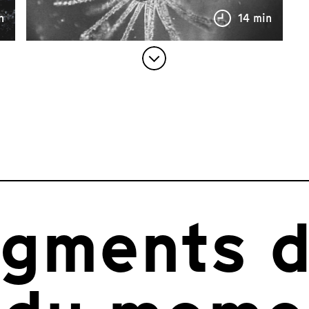
n
14 min
agments d