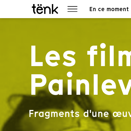
En ce moment
Les fil
Painle
Fragments d'une œu