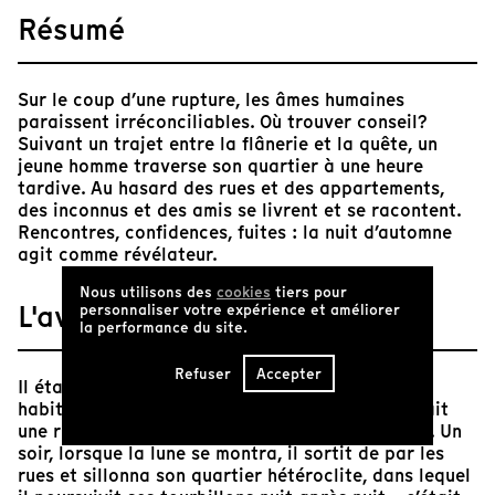
Résumé
Sur le coup d’une rupture, les âmes humaines
paraissent irréconciliables. Où trouver conseil?
Suivant un trajet entre la flânerie et la quête, un
jeune homme traverse son quartier à une heure
tardive. Au hasard des rues et des appartements,
des inconnus et des amis se livrent et se racontent.
Rencontres, confidences, fuites : la nuit d’automne
agit comme révélateur.
Nous utilisons des
cookies
tiers pour
L'avis de Tënk
personnaliser votre expérience et améliorer
la performance du site.
Refuser
Accepter
Il était une fois, le Mile End. Et dans ce Mile End
habitait un homme prénommé Severyan. Il y vivait
une rupture amoureuse, chagriné, le cœur fendu. Un
soir, lorsque la lune se montra, il sortit de par les
rues et sillonna son quartier hétéroclite, dans lequel