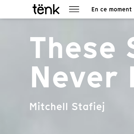
En ce moment
These 
Never 
Mitchell Stafiej