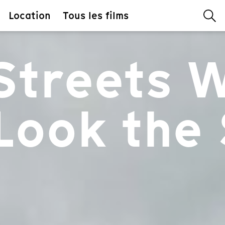
Location
Tous les films
Streets W
Look the