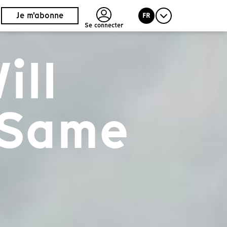
Je m'abonne
FR
Se connecter
ill
 Same