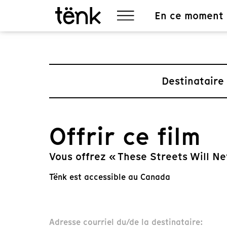
En ce moment
Destinataire
Offrir ce film
Vous offrez « These Streets Will N
Tënk est accessible au Canada
Adresse courriel du/de la destinataire: