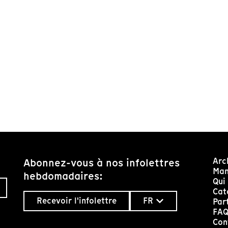
Arc
Abonnez-vous à nos infolettres
Man
hebdomadaires:
Qui
Cat
Recevoir l'infolettre
FR
Par
FA
Con