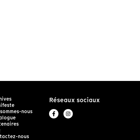
hives
Réseaux sociaux
ifeste
 sommes-nous
alogue
tenaires
Q
tactez-nous