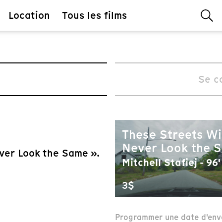
Location
Tous les films
Se c
These Streets Wi
Never Look the 
ever Look the Same ».
Mitchell Stafiej - 96'
3$
Programmer une date d'env