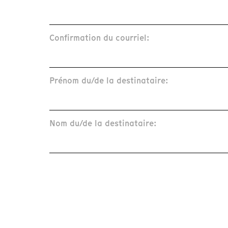
Confirmation du courriel:
Prénom du/de la destinataire:
Nom du/de la destinataire: