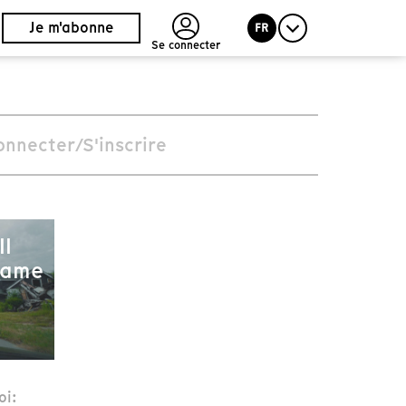
Je m'abonne
FR
Se connecter
onnecter/S'inscrire
ll
Same
oi: