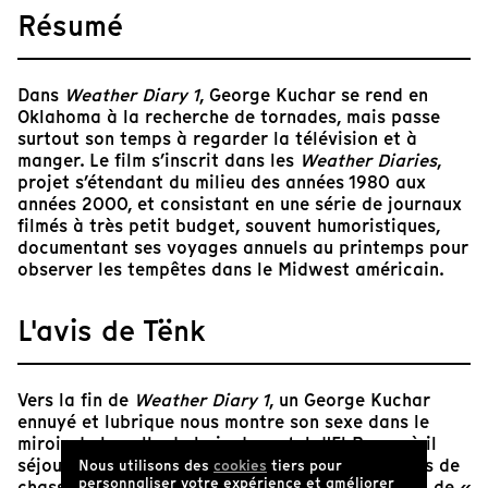
Résumé
Dans
Weather Diary 1
, George Kuchar se rend en
Oklahoma à la recherche de tornades, mais passe
surtout son temps à regarder la télévision et à
manger. Le film s’inscrit dans les
Weather Diaries
,
projet s’étendant du milieu des années 1980 aux
années 2000, et consistant en une série de journaux
filmés à très petit budget, souvent humoristiques,
documentant ses voyages annuels au printemps pour
observer les tempêtes dans le Midwest américain.
L'avis de Tënk
Vers la fin de
Weather Diary 1
, un George Kuchar
ennuyé et lubrique nous montre son sexe dans le
miroir de la salle de bain du motel d'El Reno où il
séjourne. Il s'y trouve pour un genre de vacances de
Nous utilisons des
cookies
tiers pour
personnaliser votre expérience et améliorer
chasse aux tempêtes — ou, comme il les appelle, de «