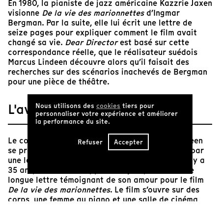
En 1980, la pianiste de jazz américaine Kazzrie Jaxen
visionne
De la vie des marionnettes
d’Ingmar
Bergman. Par la suite, elle lui écrit une lettre de
seize pages pour expliquer comment le film avait
changé sa vie.
Dear Director
est basé sur cette
correspondance réelle, que le réalisateur suédois
Marcus Lindeen découvre alors qu’il faisait des
recherches sur des scénarios inachevés de Bergman
pour une pièce de théâtre.
L'avis de Tënk
Nous utilisons des
cookies
tiers pour
personnaliser votre expérience et améliorer
la performance du site.
Le court métrage
Dear Director
de Marcus Lindeen
Refuser
Accepter
se présente comme une œuvre visuelle inspirée par
une lettre de fan adressée à Ingmar Bergman. Il y a
35 ans, Kazzrie Jaxen, pianiste jazz, écrivait une
longue lettre témoignant de son amour pour le film
De la vie des marionnettes
. Le film s’ouvre sur des
corps, une femme au piano et une salle de cinéma
baignés dans une lumière rouge. Pendant la
projection du film de Bergman, Kazzrie Jaxen, jouant