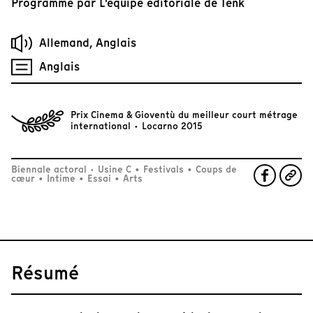
Programmé par
L'équipe éditoriale de Tënk
Allemand, Anglais
Anglais
Prix Cinema & Gioventù du meilleur court métrage
international · Locarno 2015
Biennale actoral · Usine C
•
Festivals
•
Coups de
cœur
•
Intime
•
Essai
•
Arts
Résumé