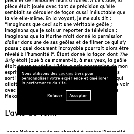
pièce et de remballer leurs affaires. À ce stade, la
pièce était jouée avec tant de précision qu’elle
semblait se dérouler de façon aussi inéluctable que
la vie elle-même. En la voyant, je me suis dit :
“Imaginons que ceci soit une véritable geôle ;
imaginons que je sois un reporter de télévision ;
imaginons que la Marine m’ait donné la permission
d’aller dans une de ses geôles et de filmer ce qui s’y
passe : quel document incroyable pourrait alors être
révélé à l’humanité !”. Étant donné la façon dont
The
Brig
était joué à ce moment-là, à mes yeux, la geôle
était devenue réelle. L’idée a pris possession de mon
esprit et de mes sens si profondément que je suis
Nous utilisons des
cookies
tiers pour
sorti de la salle. Je ne voulais rien savoir de ce qui
personnaliser votre expérience et améliorer
la performance du site.
allait arriver ensuite dans la pièce ; je voulais le voir
avec ma caméra. Il fallait que je le filme. » Jonas
Refuser
Accepter
Mekas
L'avis de Tënk
Jonas Mekas a toujours cherché à capter l’intensité