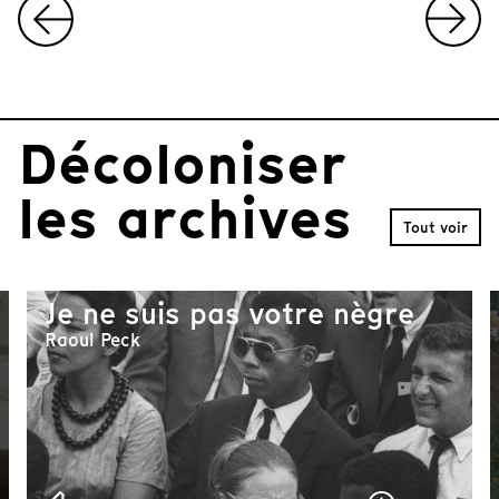
I
t
e
m
Décoloniser
1
o
f
les archives
1
Tout voir
0
Je ne suis pas votre nègre
Raoul Peck