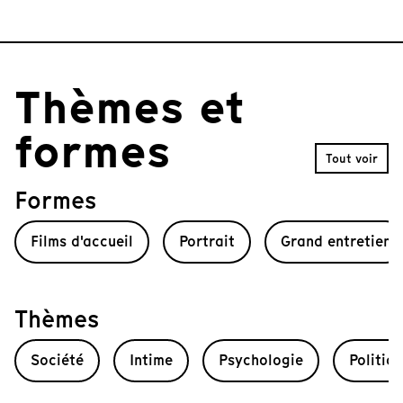
t
e
m
1
o
Thèmes et
f
1
formes
0
Tout voir
Formes
Films d'accueil
Portrait
Grand entretien
Thèmes
Société
Intime
Psychologie
Politiq