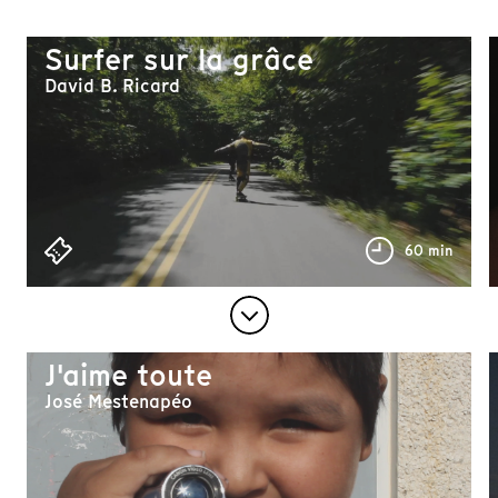
Surfer sur la grâce
David B. Ricard
60 min
J'aime toute
José Mestenapéo