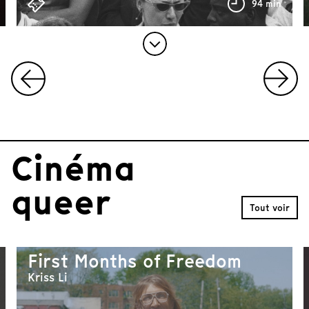
50 min
94 min
I
t
e
m
Cinéma
1
o
f
queer
1
Tout voir
0
First Months of Freedom
Kriss Li