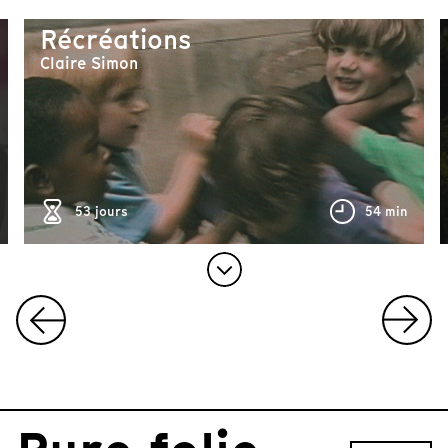
Récréations
Claire Simon
25 min
53 jours
54 min
I
t
e
m
1