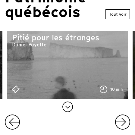
f
québécois
1
Tout voir
0
Pitié pour les étranges
Daniel Payette
73 min
10 min
I