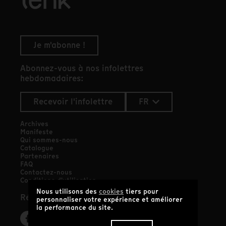
Je m'abonne !
Abonnez-vous à nos infolettres
hebdomadaires:
Recevoir l'infolettre
FR
Archives
Manifeste
Qui sommes-nous
Catalogue
Partenaires
FAQ
Contactez-nous
Conditions d'utilisation
Nous utilisons des
cookies
tiers pour
Réseaux sociaux
personnaliser votre expérience et améliorer
la performance du site.