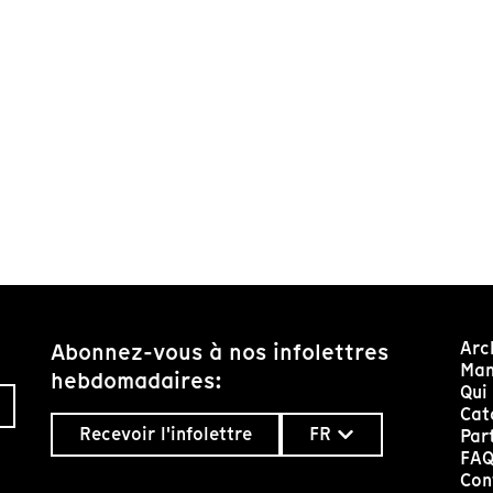
Arc
Abonnez-vous à nos infolettres
Man
hebdomadaires:
Qui
Cat
Recevoir l'infolettre
FR
Par
FA
Con