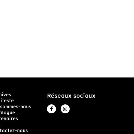
hives
Réseaux sociaux
ifeste
 sommes-nous
alogue
tenaires
Q
tactez-nous