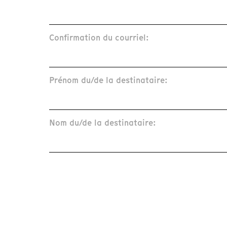
Confirmation du courriel:
Prénom du/de la destinataire:
Nom du/de la destinataire: