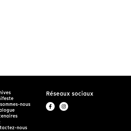
hives
Réseaux sociaux
ifeste
 sommes-nous
alogue
tenaires
Q
tactez-nous