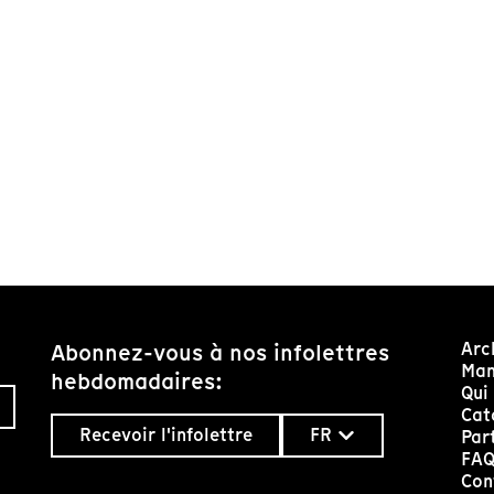
Arc
Abonnez-vous à nos infolettres
Man
hebdomadaires:
Qui
Cat
Recevoir l'infolettre
FR
Par
FA
Con