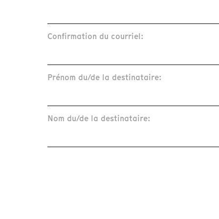
Confirmation du courriel:
Prénom du/de la destinataire:
Nom du/de la destinataire: