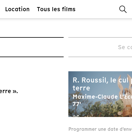
Location
Tous les films
Se c
R. Roussil, le cul
terre
erre ».
Maxime-Claude L’Écu
77'
3$
Programmer une date d'env