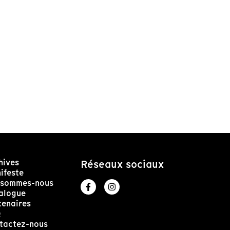
hives
Réseaux sociaux
ifeste
 sommes-nous
alogue
tenaires
Q
tactez-nous