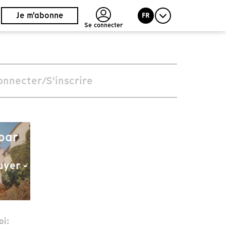
Je m'abonne
FR
Se connecter
onnecter/S'inscrire
 par
yer -
oi: