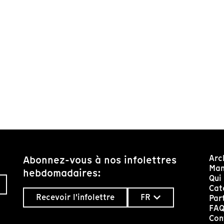
Arc
Abonnez-vous à nos infolettres
Man
hebdomadaires:
Qui
Cat
Recevoir l'infolettre
FR
Par
FA
Con