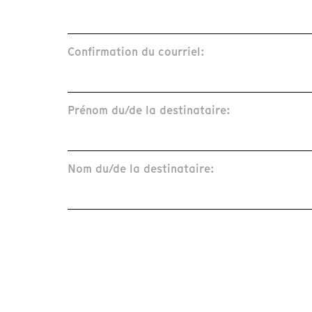
Confirmation du courriel:
Prénom du/de la destinataire:
Nom du/de la destinataire: