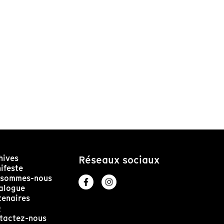
hives
Réseaux sociaux
ifeste
 sommes-nous
alogue
tenaires
Q
tactez-nous