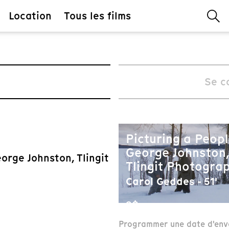
Location
Tous les films
Se c
Picturing a Peopl
George Johnston,
orge Johnston, Tlingit
Tlingit Photogra
Carol Geddes - 51'
3$
Programmer une date d'env