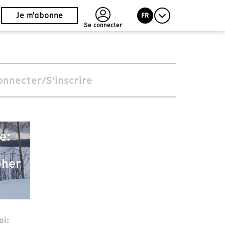
Je m'abonne
FR
Se connecter
onnecter/S'inscrire
e:
pher
oi: