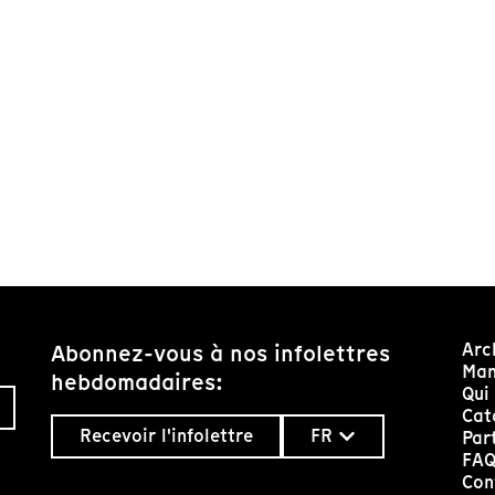
Arc
Abonnez-vous à nos infolettres
Man
hebdomadaires:
Qui
Cat
Recevoir l'infolettre
FR
Par
FA
Con