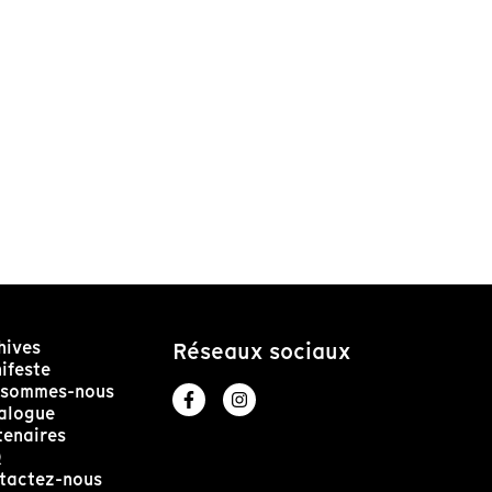
hives
Réseaux sociaux
ifeste
 sommes-nous
alogue
tenaires
Q
tactez-nous