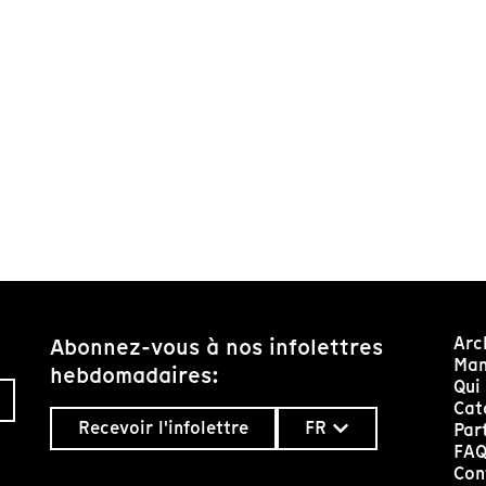
Arc
Abonnez-vous à nos infolettres
Man
hebdomadaires:
Qui
Cat
Recevoir l'infolettre
FR
Par
FA
Con