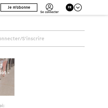
Je m'abonne
FR
Se connecter
onnecter/S'inscrire
d
ot -
oi: