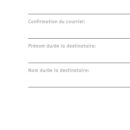
Confirmation du courriel:
Prénom du/de la destinataire:
Nom du/de la destinataire: