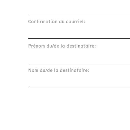
Confirmation du courriel:
Prénom du/de la destinataire:
Nom du/de la destinataire: