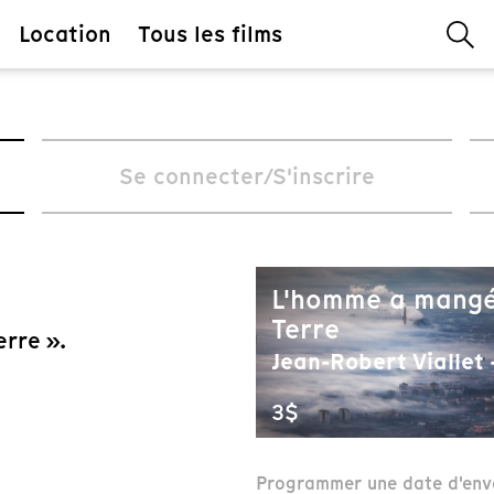
Location
Tous les films
Se connecter/S'inscrire
L'homme a mangé
Terre
rre ».
Jean-Robert Viallet -
3$
Programmer une date d'env