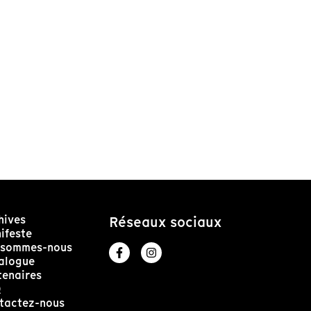
hives
Réseaux sociaux
ifeste
 sommes-nous
alogue
tenaires
Q
tactez-nous