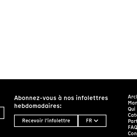
Arc
Abonnez-vous à nos infolettres
Man
hebdomadaires:
Qui
Cat
Recevoir l'infolettre
FR
Par
FA
Con