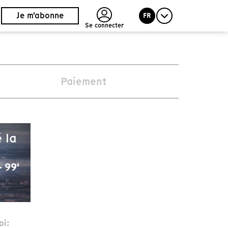
Je m'abonne
FR
Se connecter
Paiement
 la
 99'
oi: