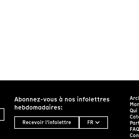
Arc
Abonnez-vous à nos infolettres
Man
hebdomadaires:
Qui
Cat
Recevoir l'infolettre
FR
Par
FA
Con