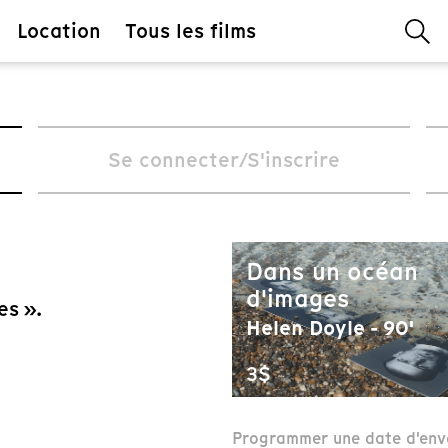
Location
Tous les films
Se connecter/S'inscrire
Dans un océan
d'images
es ».
Helen Doyle - 90'
3$
Programmer une date d'env