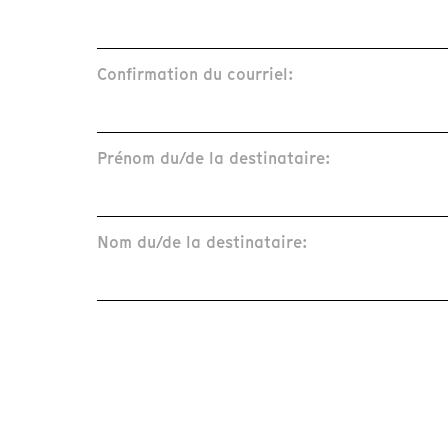
Confirmation du courriel:
Prénom du/de la destinataire:
Nom du/de la destinataire: