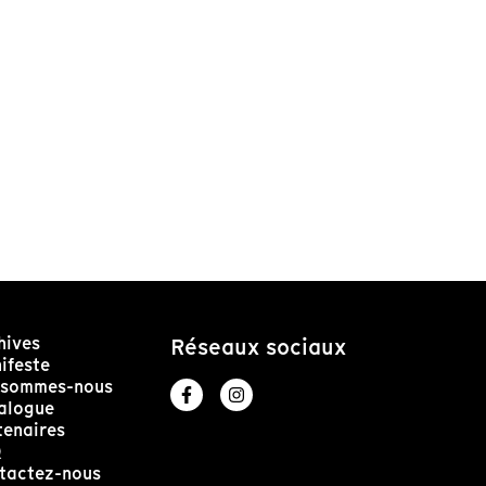
hives
Réseaux sociaux
ifeste
 sommes-nous
alogue
tenaires
Q
tactez-nous