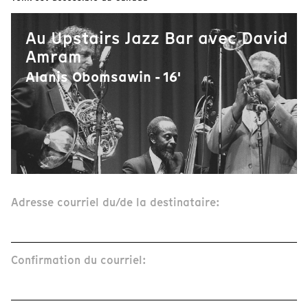
Au Upstairs Jazz Bar avec David
Amram
Alanis Obomsawin - 16'
Adresse courriel du/de la destinataire:
Confirmation du courriel: