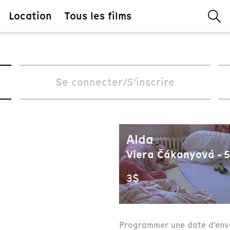
Location
Tous les films
Se connecter/S'inscrire
Alda
Viera Čákanyová - 5
3$
Programmer une date d'env