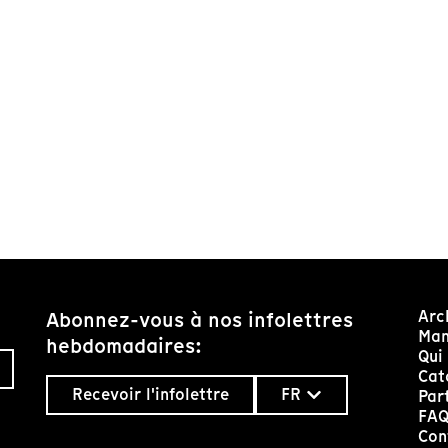
Arc
Abonnez-vous à nos infolettres
Man
hebdomadaires:
Qui
Cat
Recevoir l'infolettre
FR
Par
FA
Con