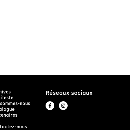
hives
Réseaux sociaux
ifeste
 sommes-nous
alogue
tenaires
Q
tactez-nous