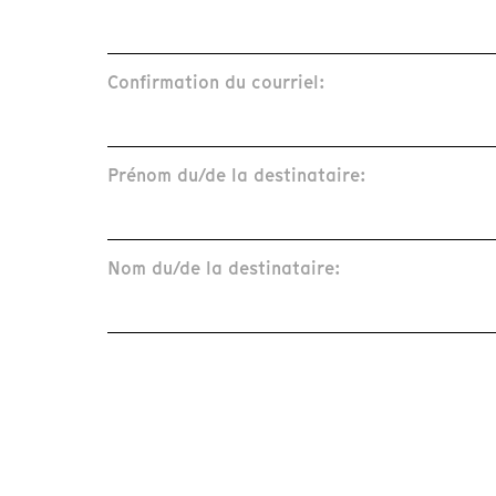
Confirmation du courriel:
Prénom du/de la destinataire:
Nom du/de la destinataire: