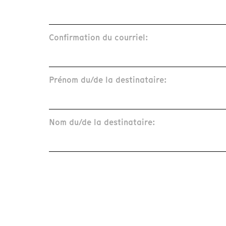
Confirmation du courriel:
Prénom du/de la destinataire:
Nom du/de la destinataire: