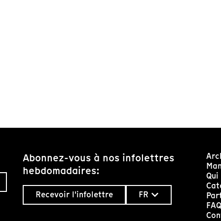
Arc
Abonnez-vous à nos infolettres
Man
hebdomadaires:
Qui
Cat
Recevoir l'infolettre
FR
Par
FA
Con