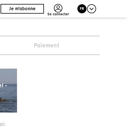
Je m'abonne
FR
Se connecter
Paiement
l -
oi: