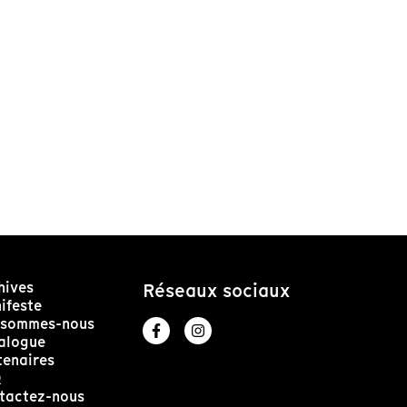
hives
Réseaux sociaux
ifeste
 sommes-nous
alogue
tenaires
Q
tactez-nous