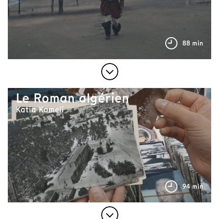
88 min
Le Roman algérien
Katia Kameli
94 min