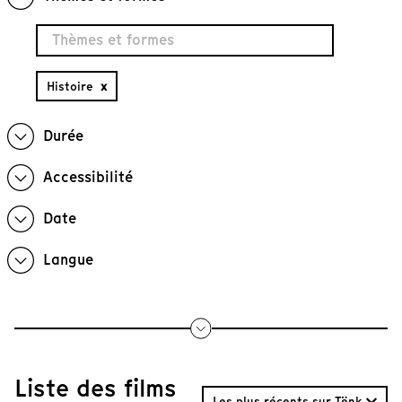
Histoire
x
Durée
Accessibilité
Date
Langue
Liste des films
Les plus récents sur Tënk