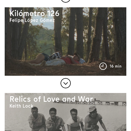
Kilómetro 126
Felipe López Gómez
16 min
Relics of Love and War
Keith Lock