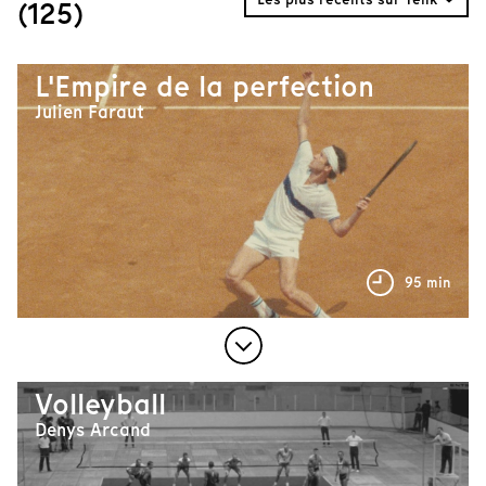
(125)
L'Empire de la perfection
Julien Faraut
95 min
Volleyball
Denys Arcand