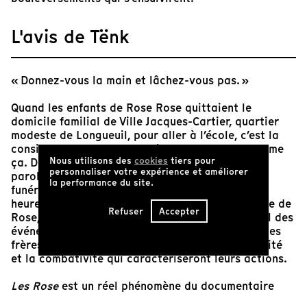
L'avis de Tënk
« Donnez-vous la main et lâchez-vous pas. »
Quand les enfants de Rose Rose quittaient le
domicile familial de Ville Jacques-Cartier, quartier
modeste de Longueuil, pour aller à l’école, c’est la
consigne qu’elle leur donnait. « On est forts comme
Nous utilisons des
cookies
tiers pour
ça. Donnez-vous la main et tenez-vous. » Ces
personnaliser votre expérience et améliorer
paroles, rapportées par Jacques Rose lors des
la performance du site.
funérailles de son frère Paul, résonnent les deux
heures que dure le film. Car la conscience sociale de
Refuser
Accepter
Rose, qui se muera en conscience politique au fil des
événements, semble être le terreau dans lequel les
frères Rose ont puisé toute la droiture, la ténacité
et la combativité qui caractériseront leurs actions.
Les Rose
est un réel phénomène du documentaire
québécois. Il constitue le plus gros succès en salle