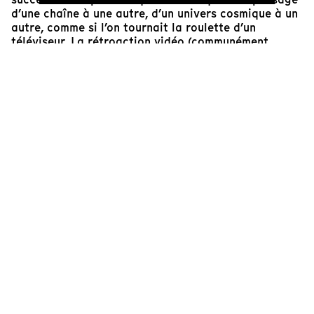
d’une chaîne à une autre, d’un univers cosmique à un
autre, comme si l’on tournait la roulette d’un
téléviseur. La rétroaction vidéo (communément
appelée
video feedback
) permet ici de déconstruire
l’image électronique – commerciale ou
institutionnelle – afin de penser le médium
autrement. Boyer crée des images abstraites
étonnantes en braquant sa caméra sur un téléviseur
Zenith dont les circuits ont été trafiqués. Il agit sur
le champ magnétique de l’appareil avec des aimants
et module l’image à l’aide de miroirs et de filtres
divers qu’il place entre la caméra et le téléviseur. Sa
démarche est à la fois esthétique et politique. Elle
est utopique et donc de son temps.
L’Amertube
, c’est de l’anti-télévision par
video
feedback
sur « zen tube » (selon l'expression de
Boyer), le tout étant amplifié par une musique
électronique de circonstances.