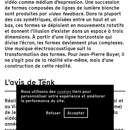
vidéo comme médium d’expression. Une succession
de formes composées de lignes de lumière blanche
sont produites par
video feedback
. Dans la plupart
des cas symétriques, divisées entre un haut et un
bas, ces formes se déploient en mouvements rotatifs
et donnent l’illusion d’exister dans un espace à trois
dimensions. À partir d’une ligne horizontale qui
divise l’écran, les formes deviennent plus complexes.
Une musique électroacoustique suit la
transformation des formes. Pour Jean-Pierre Boyer, il
ne s’agit pas de la réalité elle-même, mais d’une
construction de cette réalité.
L'avis de Tënk
Nous utilisons des
cookies
tiers pour
personnaliser votre expérience et améliorer
Réalisé au Musée d’art contemporain de Montréal et
la performance du site.
au Vidéographe, ce premier « tape » (vidéogramme)
de Jean-Pierre Boyer libère les potentialités de la
Refuser
Accepter
vidéo expérimentale québécoise au début des
années 1970.
L’Amertube
est constitué d’une
succession de plans-séquences évoquant le passage