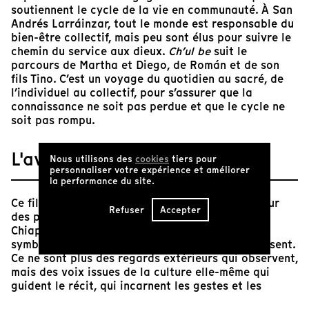
soutiennent le cycle de la vie en communauté. À San
Andrés Larráinzar, tout le monde est responsable du
bien-être collectif, mais peu sont élus pour suivre le
chemin du service aux dieux.
Ch’ul be
suit le
parcours de Martha et Diego, de Román et de son
fils Tino. C’est un voyage du quotidien au sacré, de
l’individuel au collectif, pour s’assurer que la
connaissance ne soit pas perdue et que le cycle ne
soit pas rompu.
L'avis de Tënk
Nous utilisons des
cookies
tiers pour
personnaliser votre expérience et améliorer
la performance du site.
Ce film propose une plongée émique rare au cœur
Refuser
Accepter
des pratiques rituelles d’une communauté du
Chiapas, révélant de l’intérieur les systèmes
symboliques, sociaux et politiques qui la composent.
Ce ne sont plus des regards extérieurs qui observent,
mais des voix issues de la culture elle-même qui
guident le récit, qui incarnent les gestes et les
savoirs.