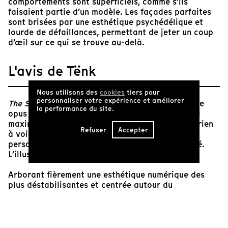
comportements sont superficiels, comme s’ils
faisaient partie d’un modèle. Les façades parfaites
sont brisées par une esthétique psychédélique et
lourde de défaillances, permettant de jeter un coup
d’œil sur ce qui se trouve au-delà.
L'avis de Tënk
Nous utilisons des
cookies
tiers pour
personnaliser votre expérience et améliorer
The Sunset Special,
premier du nom (un deuxième
la performance du site.
opus est paru en 2024), est un film expérimental
maximaliste franchement singulier. Non, l’IA n’a rien
Refuser
Accepter
à voir avec ce grandiloquent feu de joie, mais
personne ne vous tiendra rigueur d’y avoir pensé.
L’illusion est sidérante.
Arborant fièrement une esthétique numérique des
plus déstabilisantes et centrée autour du
désenchantement virtuel à l’heure du capitalisme
tardif, l’œuvre s’expose telle une sorte
d’interprétation cauchemardesque d’un fantasme qui
n’a peut-être jamais existé. Un duo se retrouve sur