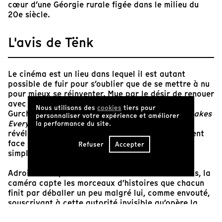
cœur d’une Géorgie rurale figée dans le milieu du
20e siècle.
L'avis de Tënk
Le cinéma est un lieu dans lequel il est autant
possible de fuir pour s’oublier que de se mettre à nu
pour mieux se réinventer. Mue par le désir de renouer
avec la jeunesse de sa Géorgie natale, Tinatin
Nous utilisons des
cookies
tiers pour
Gurchiani nous offre, avec
The Machine Which Makes
personnaliser votre expérience et améliorer
Everything Disappear
, un dispositif à la fois
la performance du site.
révélateur et créateur pour ceux qui se présentent
face à elle, trop jeunes ou trop vieux, rêvant
Refuser
Accepter
simplement de jouer dans un film.
Adroitement posée et frontale en mode auditions, la
caméra capte les morceaux d’histoires que chacun
finit par déballer un peu malgré lui, comme envouté,
souscrivant à cette autorité invisible qu’opère la
lentille braquée sur soi. Se révèlent ainsi les