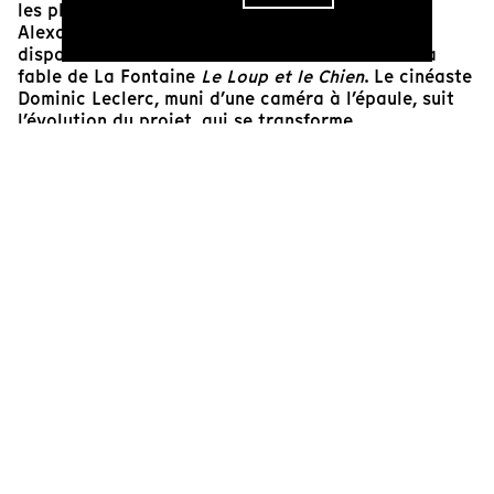
les plus défavorisées au Québec, le comédien
Alexandre Castonguay se questionne sur les
disparités entre les classes sociales à travers la
fable de La Fontaine
Le Loup et le Chien
. Le cinéaste
Dominic Leclerc, muni d’une caméra à l’épaule, suit
l’évolution du projet, qui se transforme
progressivement en une véritable ode à l’oralité et à
la liberté. De cette expérience émane un film fort,
lumineux et sensible qui, tout comme dans la fable,
laisse entendre que la liberté de penser et d’agir
vaut mieux que l’asservissement. Bientôt,
Castonguay sera confronté à ses propres limites par
les enfants, donnant lieu à une poignante prise de
conscience collective par l’entremise de la création.
Pascale Ferland
Cinéaste