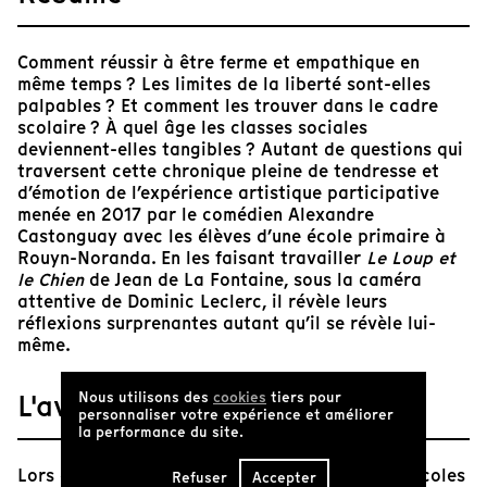
Comment réussir à être ferme et empathique en
même temps ? Les limites de la liberté sont-elles
palpables ? Et comment les trouver dans le cadre
scolaire ? À quel âge les classes sociales
deviennent-elles tangibles ? Autant de questions qui
traversent cette chronique pleine de tendresse et
d’émotion de l’expérience artistique participative
menée en 2017 par le comédien Alexandre
Castonguay avec les élèves d’une école primaire à
Rouyn-Noranda. En les faisant travailler
Le Loup et
le Chien
de Jean de La Fontaine, sous la caméra
attentive de Dominic Leclerc, il révèle leurs
réflexions surprenantes autant qu’il se révèle lui-
même.
L'avis de Tënk
Nous utilisons des
cookies
tiers pour
personnaliser votre expérience et améliorer
la performance du site.
Lors d’une résidence artistique dans l’une des écoles
Refuser
Accepter