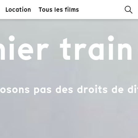
Location
Tous les films
ier train
osons pas des droits de di