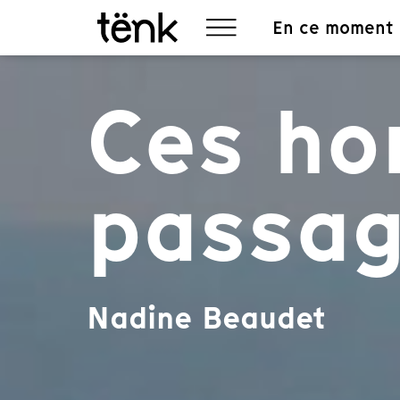
En ce moment
Ces h
passa
Nadine Beaudet