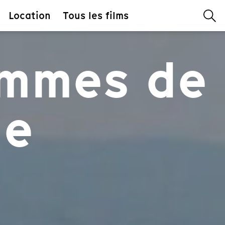
Location
Tous les films
ommes de
ge