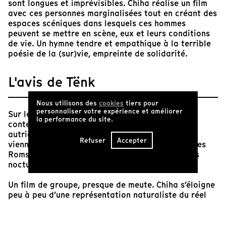
sont longues et imprévisibles. Chiha réalise un film
avec ces personnes marginalisées tout en créant des
espaces scéniques dans lesquels ces hommes
peuvent se mettre en scène, eux et leurs conditions
de vie. Un hymne tendre et empathique à la terrible
poésie de la (sur)vie, empreinte de solidarité.
L'avis de Tënk
Nous utilisons des
cookies
tiers pour
personnaliser votre expérience et améliorer
Sur les rives du Danube, à l’ombre des porte-
la performance du site.
conteneurs et des ponts suspendus, le cinéaste
autrichien Patric Chiha s’immerge dans la nuit
Refuser
Accepter
viennoise pour recueillir les confidences de jeunes
Roms bulgares venus se prostituer dans les bars
nocturnes de la ville impériale.
Un film de groupe, presque de meute. Chiha s’éloigne
peu à peu d’une représentation naturaliste du réel
pour bâtir le portrait magnétique d’une masculinité
indocile et (très) consciente.