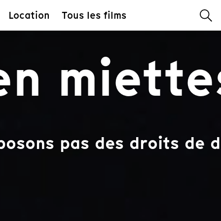
Location
Tous les films
en miette
posons pas des droits de d