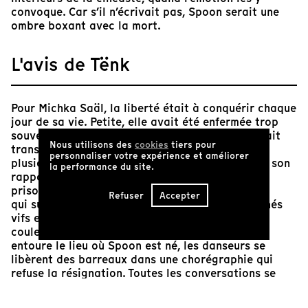
convoque. Car s’il n’écrivait pas, Spoon serait une
ombre boxant avec la mort.
L'avis de Tënk
Pour Michka Saäl, la liberté était à conquérir chaque
jour de sa vie. Petite, elle avait été enfermée trop
souvent, et un lien intuitif avec tout
détenu
s’était
Nous utilisons des
cookies
tiers pour
transformé en sixième sens. Il fallut attendre
personnaliser votre expérience et améliorer
plusieurs années avant qu’elle transpose en film son
la performance du site.
rapport avec Spoon Jackson, un
prisonnier californien devenu poète. Le cinéma
Refuser
Accepter
qui surgit du rapprochement de ces deux écorchés
vifs est puissant. Le noir et blanc rencontre la
couleur, la musique épouse le triste silence qui
entoure le lieu où Spoon est né, les danseurs se
libèrent des barreaux dans une chorégraphie qui
refuse la résignation. Toutes les conversations se
déroulent au téléphone : « You have a collect call
from an inmate at California State Prison at Los