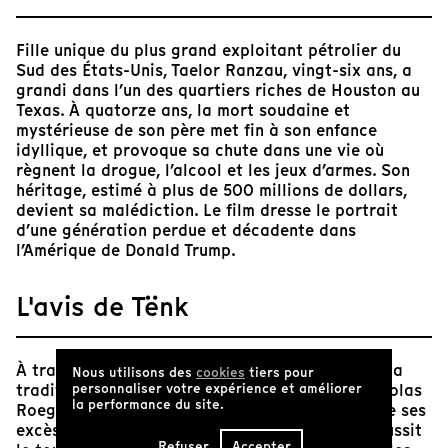
Fille unique du plus grand exploitant pétrolier du
Sud des États-Unis, Taelor Ranzau, vingt-six ans, a
grandi dans l’un des quartiers riches de Houston au
Texas. À quatorze ans, la mort soudaine et
mystérieuse de son père met fin à son enfance
idyllique, et provoque sa chute dans une vie où
règnent la drogue, l’alcool et les jeux d’armes. Son
héritage, estimé à plus de 500 millions de dollars,
devient sa malédiction. Le film dresse le portrait
d’une génération perdue et décadente dans
l’Amérique de Donald Trump.
L'avis de Tënk
À travers ce film haut en couleur, qui convoque la
Nous utilisons des
cookies
tiers pour
tradition des films d’errance (
personnaliser votre expérience et améliorer
Walkabout
de Nicolas
la performance du site.
Roeg) ou de portraits d’une Amérique malade de ses
excès (comme en réalisa Hal Ashby), Peduzzi réussit
Refuser
Accepter