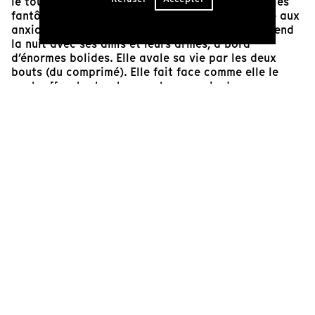
le tour de force d’unir les puissances du réel et les
fantômes de la fiction. Privée de repères, camée aux
anxiolytiques, riche et démunie, Taelor Ranzau fend
la nuit avec ses amis et leurs armes, à bord
d’énormes bolides. Elle avale sa vie par les deux
bouts (du comprimé). Elle fait face comme elle le
peut, affrontant notamment son oncle dans une
scène digne des drames hollywoodiens des années
50. Nous sommes comme elle au bord de l’overdose,
à mi-chemin entre exaspération et attendrissement
devant l’étonnante dignité dont fait preuve cette
fille de l’Amérique d’aujourd’hui, une Amérique qui
s’apprêtait à voter pour Trump. La musique de
Scratch Massive souligne les éclats lynchiens qui
parsèment ce film et annonce la suite, ce
Ghost Song
qui a ouvert la programmation de l’ACID lors du
Festival de Cannes 2021 et qu'on peut voir comme la
suite naturelle de
Southern Belle
, côté pile.
Benoît Hické
Programmateur et enseignant