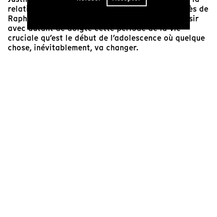
relation de confiance qu’elle a développée auprès de
Raphaël et Rémi a certainement contribué à saisir
avec autant de doigté cette période de la vie
cruciale qu’est le début de l’adolescence où quelque
chose, inévitablement, va changer.
La réalisatrice capte des moments précieux entre les
jumeaux, échanges de regards ou regards qui fuient,
quelques mots partagés ou silence porteur… tout est
dit par le cinéma. On se sent au plus près de la
relation fraternelle, à la fois puissante et fragilisée
par l’âge et la différence.
Avec une superbe direction photo qui s’harmonise
avec la sensibilité de la réalisation et du montage,
le tout souligné par une trame sonore fine, il n’est
pas étonnant que ce film ait touché tant d’âmes.
Oasis
connaît un parcours exceptionnel depuis sa
sortie, remportant de nombreux honneurs, tous
mérités.