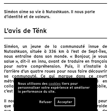
Siméon aime sa vie à Nutashkuan. Il nous parle
d’identité et de valeurs.
L'avis de Tënk
Siméon, un jeune de la communauté innue de
Nutashkuan, située à 336 km à l’est de Sept-Îles,
nous entraîne dans son monde. « Bonjour, je vous
salue », dit-il en innu, avant de traduire en français
pour notre compréhension. Puis, il s’installe à
l’arrière d’un quatre roues pour nous faire découvrir
sa communauté. Ce qui marque dans ce court
métrage d’à peine quatre minutes réalisé en
Nous utilisons des
cookies
tiers pour
collaboration avec l’équipe du Wapikoni mobile,
personnaliser votre expérience et améliorer
c’est ce que Siméon nous dit.
la performance du site.
Il nous parle de sa fierté d’être innu, et de sa peur
Refuser
Accepter
que la langue se perde. Il nous parle de l’entraide
que l’on retrouve dans la communauté et de