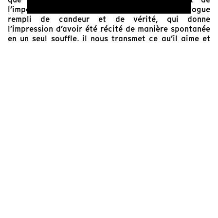
l’importance des aîné·e·s. Dans un monologue
rempli de candeur et de vérité, qui donne
l’impression d’avoir été récité de manière spontanée
en un seul souffle, il nous transmet ce qu’il aime et
ce qui le blesse, nous livrant de petites perles à
méditer. Et l’on sourit beaucoup à l’écouter,
notamment lors d’une scène touchante avec sa
grand-mère qui cuisine et Siméon qui se remémore
un moment où il a chanté du Céline Dion.
Contemplant l’horizon, il nous laisse sur ce qu’il
aimerait faire plus tard et sur une phrase pleine de
sens : « J’aimerais vivre la liberté quelques mois. »
Ce film porte en lui l’essence même de la Wapikoni
mobile : donner des outils pour s’exprimer.
Laurence B. Lemaire
Co-directrice de Tënk