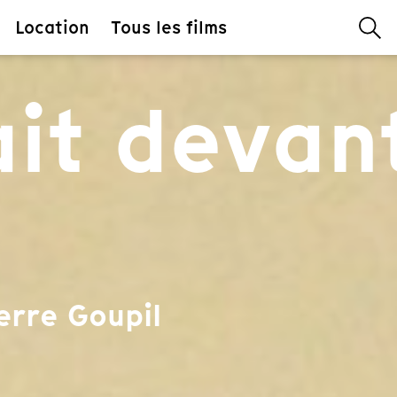
Location
Tous les films
ait devan
erre Goupil