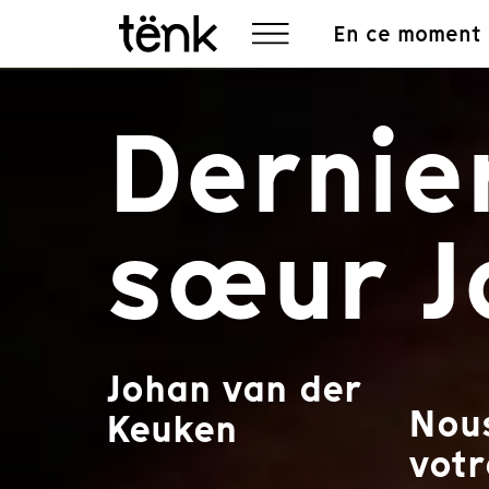
En ce moment
Dernie
sœur J
Johan van der
Nous
Keuken
votr