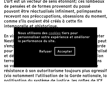
L’art est un vecteur de sens étonnant; ces lambeaux
de pensées et de formes provenant du passé
pouvant être réactualisés infiniment, palimpsestes
recevant nos préoccupations, obsessions du moment,
comme s’ils avaient été créés à cette fin
intemporelle et ahistorique.
Nous utilisons des
cookies
tiers pour
En visionnant l’œuvre méconnue au Québec de Peter
personnaliser votre expérience et améliorer
Nestler, cinéaste allemand exilé en Suède, on ne peut
la performance du site.
s’empêcher d’y voir des signes et des mises en garde
pour le présent. Alors que le mouvement décentralisé
Refuser
Accepter
et déstructuré Antifa s’est vu classé « organisation
terroriste » aux États-Unis par Donald Trump dans
sa volonté d’instrumentaliser les mouvements de
résistance à son autoritarisme toujours plus agressif
(via notamment l’utilisation de la Garde nationale, la
politisation du système de justice, les rafles de ICE,
la suppression de mesures sociales, féministes,
inclusives, etc., etc.) pour faire porter à l’extrême
gauche le blâme de la violence politique qui «
régnerait » aux États-Unis. Les signaux d’alarme
s’accumulent et s’accélèrent vers une contamination
réelle et effective du fascisme, notamment à travers