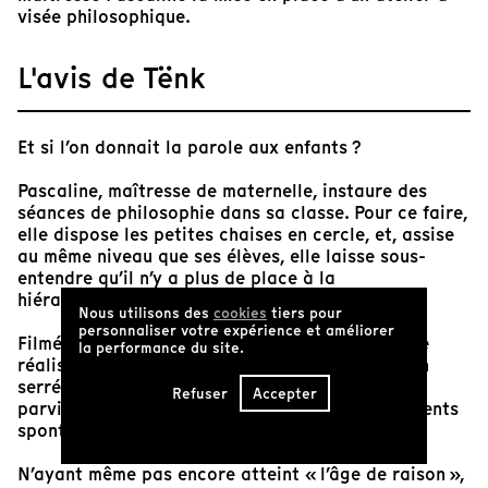
visée philosophique.
L'avis de Tënk
Et si l’on donnait la parole aux enfants ?
Pascaline, maîtresse de maternelle, instaure des
séances de philosophie dans sa classe. Pour ce faire,
elle dispose les petites chaises en cercle, et, assise
au même niveau que ses élèves, elle laisse sous-
entendre qu’il n’y a plus de place à la
hiérarchisation, pas même celle des idées.
Nous utilisons des
cookies
tiers pour
personnaliser votre expérience et améliorer
Filmé sur une période de deux ans par un duo de
la performance du site.
réalisateurs, la caméra, souvent campée en plan
serré, est placée à la hauteur de ses sujets, et
Refuser
Accepter
parvient ainsi à capturer une multitude de moments
spontanés, d’une candeur attendrissante.
N’ayant même pas encore atteint « l’âge de raison »,