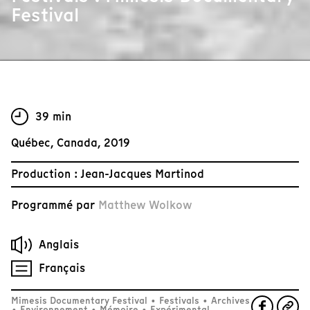
Festival
39 min
Québec, Canada, 2019
Production : Jean-Jacques Martinod
Programmé par
Matthew Wolkow
Anglais
Français
Mimesis Documentary Festival
•
Festivals
•
Archives
•
Environnement
•
Mémoire
•
Expérimental