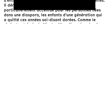
d'entre nous qui perçoivent ces années comme telles.
Il dénote un récit brisé qui, me semble-t-il, est
particulièrement accentué pour les personnes nées
dans une diaspora, les enfants d'une génération qui
a quitté ces années soi-disant dorées. Comme le
cinéaste et écrivain Nicolas Wagnières, je suis née
ailleurs, faisant partie de la dernière génération qui
détenait un passeport yougoslave, qui allait en
Yougoslavie pendant les vacances d'été et dont les
parents s'identifiaient comme Yougoslaves. Nous
étions également la génération qui, au cours de
notre enfance, a développé son propre sens de
l'identité au milieu des retombées, ne pouvant
soudainement plus se rendre sur place, peut-être
même trop jeunes pour donner un sens aux images
violentes qui représentaient nouvellement notre
chez-soi, le proverbial bâtiment en feu.
L'éloquent récit de perte de Wagnières est une ode
poétique qui guide son film à travers son enfance
jusqu’à aujourd'hui, en utilisant un seul bâtiment,
l'Hôtel Jugoslavija, autrefois l'élite du Nouveau
Belgrade - lui-même symbole utopique de la