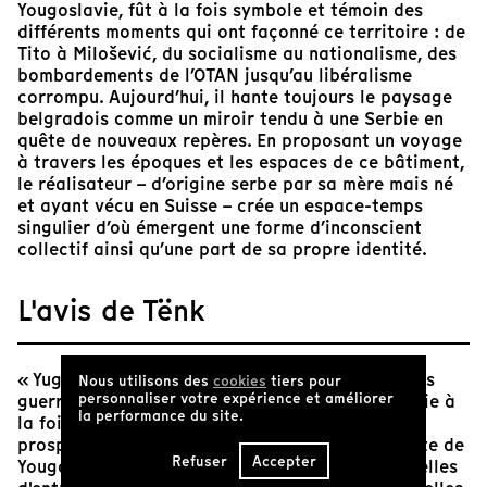
Yougoslavie, fût à la fois symbole et témoin des
différents moments qui ont façonné ce territoire : de
Tito à Milošević, du socialisme au nationalisme, des
bombardements de l’OTAN jusqu’au libéralisme
corrompu. Aujourd’hui, il hante toujours le paysage
belgradois comme un miroir tendu à une Serbie en
quête de nouveaux repères. En proposant un voyage
à travers les époques et les espaces de ce bâtiment,
le réalisateur – d’origine serbe par sa mère mais né
et ayant vécu en Suisse – crée un espace-temps
singulier d’où émergent une forme d’inconscient
collectif ainsi qu’une part de sa propre identité.
L'avis de Tënk
« Yugonostalgie » est un terme apparu depuis les
Nous utilisons des
cookies
tiers pour
personnaliser votre expérience et améliorer
guerres yougoslaves des années 1990, qui signifie à
la performance du site.
la fois la nostalgie d'une époque de paix et de
prospérité dans la République fédérale socialiste de
Refuser
Accepter
Yougoslavie, ainsi que la moquerie de ceux et celles